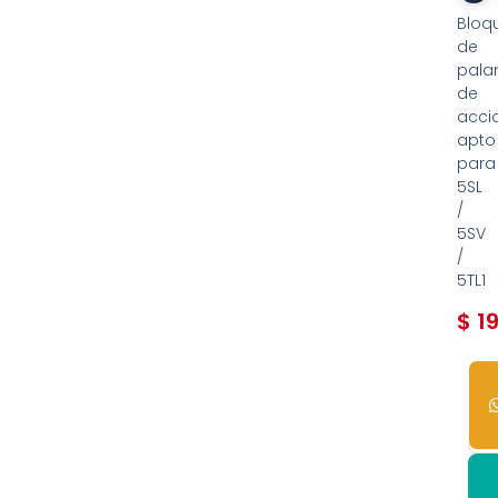
Bloq
de
pala
de
acci
apto
para
5SL
/
5SV
/
5TL1
$
19
5
dis