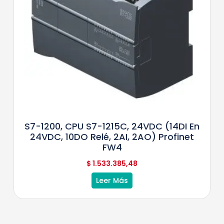
S7-1200, CPU S7-1215C, 24VDC (14DI En
24VDC, 10DO Relé, 2AI, 2AO) Profinet
FW4
$
1.533.385,48
Leer Más