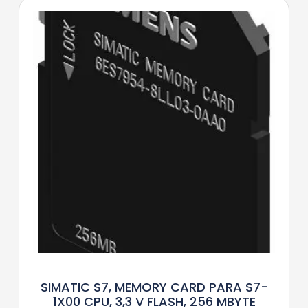
SIMATIC S7, MEMORY CARD PARA S7-
1X00 CPU, 3,3 V FLASH, 256 MBYTE