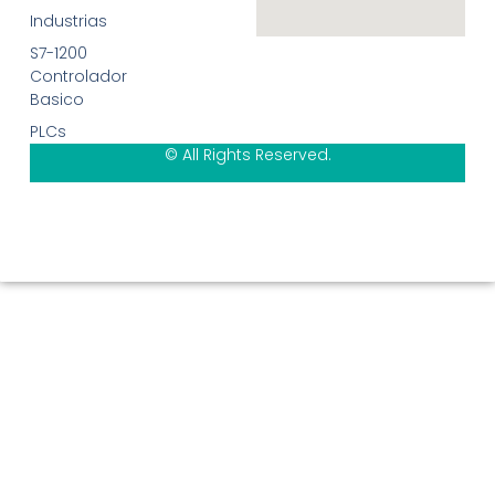
Industrias
S7-1200
Controlador
Basico
PLCs
© All Rights Reserved.