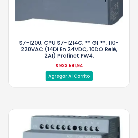
S7-1200, CPU S7-1214C, ** G1 **, 110-
220VAC (14DI En 24VDC, 10DO Relé,
2AI) Profinet FW4.
$
933.591,94
Agregar Al Carrito