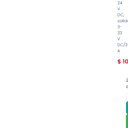
24
V
DC,
salid
3-
33
V
DC/3
A
$
10