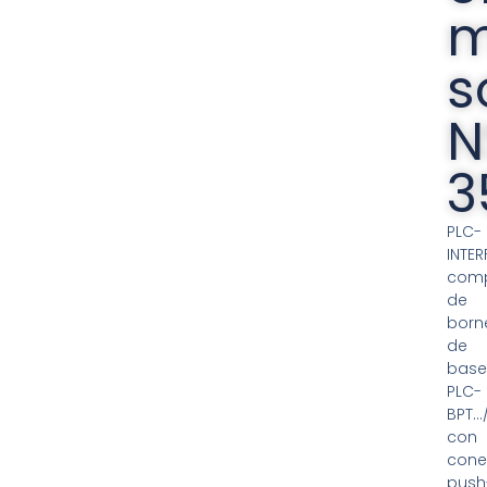
m
s
N
3
PLC-
INTER
com
de
born
de
bas
PLC-
BPT…/
con
cone
push