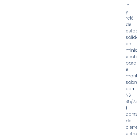
in
y
relé
de
esta
sólid
en
mini
ench
para
el
mont
sobr
carril
NS
35/7,5
1
cont
de
cierre
entr