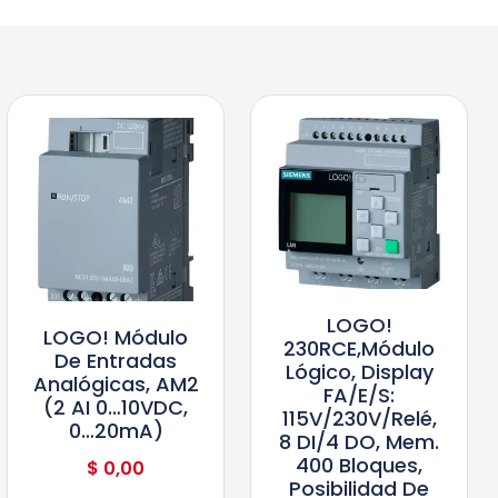
LOGO!
LOGO! Módulo
230RCE,módulo
De Entradas
Lógico, Display
Analógicas, AM2
FA/E/S:
(2 AI 0…10VDC,
115V/230V/relé,
0…20mA)
8 DI/4 DO, Mem.
400 Bloques,
$
0,00
Posibilidad De