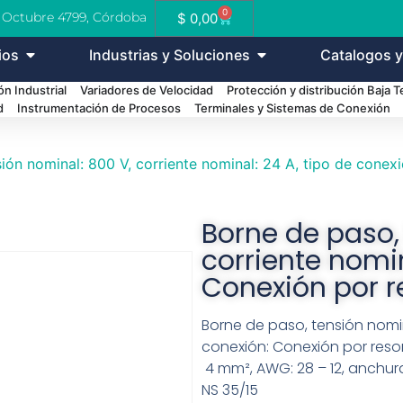
0
e Octubre 4799, Córdoba
$
0,00
ios
Industrias y Soluciones
Catalogos y
n Industrial
Variadores de Velocidad
Protección y distribución Baja 
d
Instrumentación de Procesos
Terminales y Sistemas de Conexión
ión nominal: 800 V, corriente nominal: 24 A, tipo de conex
Borne de paso,
corriente nomin
Conexión por r
Borne de paso, tensión nomina
conexión: Conexión por reso
4 mm², AWG: 28 – 12, anchura:
NS 35/15