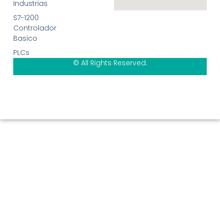
Industrias
S7-1200
Controlador
Basico
PLCs
© All Rights Reserved.