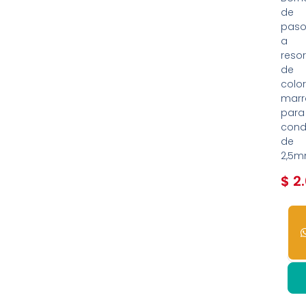
de
pas
a
resor
de
colo
marr
para
cond
de
2,5m
$
2.
25
dis