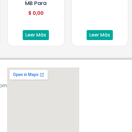
MB Para
$
0,00
Leer Más
Leer Más
com