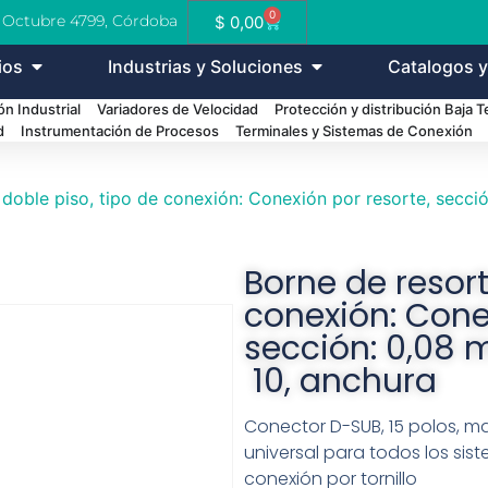
0
e Octubre 4799, Córdoba
$
0,00
ios
Industrias y Soluciones
Catalogos y
n Industrial
Variadores de Velocidad
Protección y distribución Baja 
d
Instrumentación de Procesos
Terminales y Sistemas de Conexión
 doble piso, tipo de conexión: Conexión por resorte, secc
Borne de resort
conexión: Cone
sección: 0,08 
10, anchura
Conector D-SUB, 15 polos, m
universal para todos los sist
conexión por tornillo