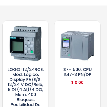
LOGO! 12/24RCE,
S7-1500, CPU
Mód. Lógico,
1517-3 PN/DP
Display FA/E/S:
$
0,00
12/24 V DC/relé,
8 DI (4 AI)/4 DO,
Mem. 400
Bloques,
Posibilidad De