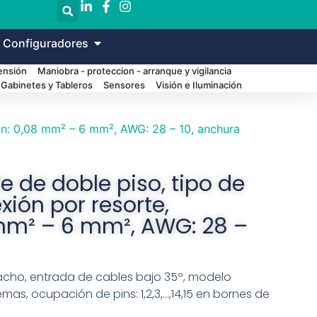
 Configuradores
Tensión
Maniobra - proteccion - arranque y vigilancia
Gabinetes y Tableros
Sensores
Visión e Iluminación
ión: 0,08 mm² – 6 mm², AWG: 28 – 10, anchura
e de doble piso, tipo de
xión por resorte,
mm² – 6 mm², AWG: 28 –
acho, entrada de cables bajo 35º, modelo
emas, ocupación de pins: 1,2,3,…,14,15 en bornes de