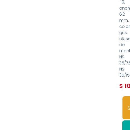
10,
anch
6,2
mm,
color
gris,
clas
de
mont
NS
35/7,5
NS
35/15
$
10
207
dis