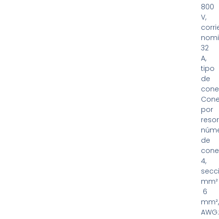
800
V,
corri
nomi
32
A,
tipo
de
cone
Cone
por
resor
núm
de
cone
4,
secc
mm²
6
mm²
AWG: