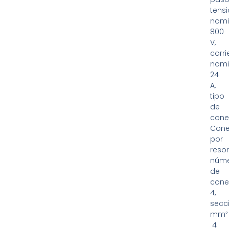
tens
nomi
800
V,
corri
nomi
24
A,
tipo
de
cone
Cone
por
resor
núm
de
cone
4,
secc
mm²
4