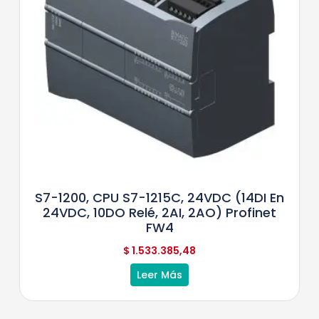
S7-1200, CPU S7-1215C, 24VDC (14DI En
24VDC, 10DO Relé, 2AI, 2AO) Profinet
FW4
$
1.533.385,48
Leer Más