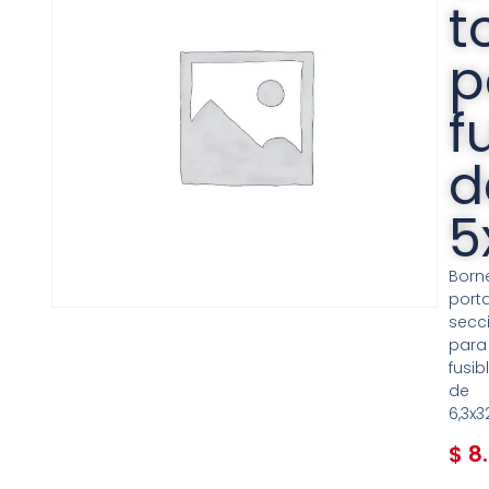
t
p
f
d
5
Born
porta
secc
para
fusib
de
6,3x
$
8.