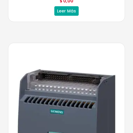
$
0,00
Leer Más