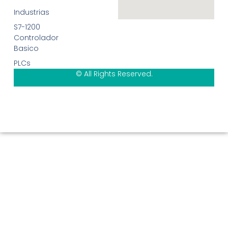
Industrias
S7-1200
Controlador
Basico
PLCs
© All Rights Reserved.