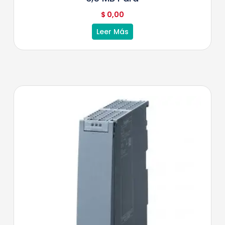
$
0,00
Leer Más