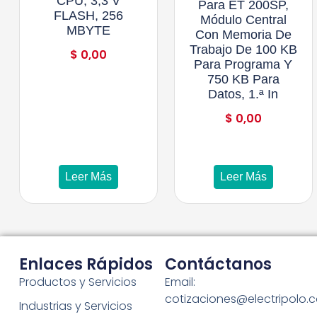
CPU, 3,3 V
Para ET 200SP,
FLASH, 256
Módulo Central
MBYTE
Con Memoria De
Trabajo De 100 KB
$
0,00
Para Programa Y
750 KB Para
Datos, 1.ª In
$
0,00
Leer Más
Leer Más
Enlaces Rápidos
Contáctanos
Productos y Servicios
Email:
cotizaciones@electripolo.
Industrias y Servicios