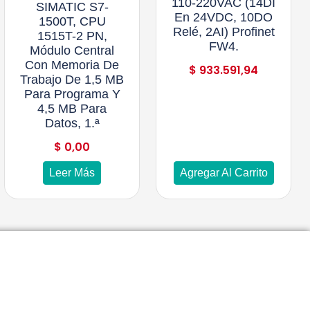
110-220VAC (14DI
SIMATIC S7-
En 24VDC, 10DO
1500T, CPU
Relé, 2AI) Profinet
1515T-2 PN,
FW4.
Módulo Central
Con Memoria De
$
933.591,94
Trabajo De 1,5 MB
Para Programa Y
4,5 MB Para
Datos, 1.ª
$
0,00
Leer Más
Agregar Al Carrito