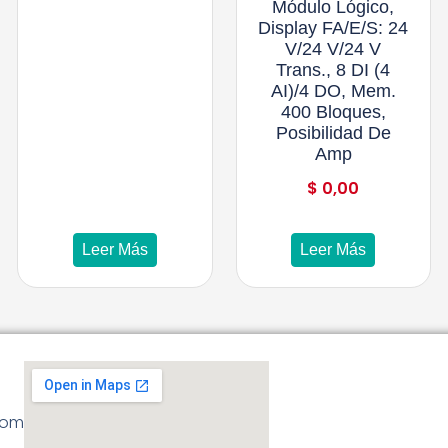
Módulo Lógico,
Display FA/E/S: 24
V/24 V/24 V
Trans., 8 DI (4
AI)/4 DO, Mem.
400 Bloques,
Posibilidad De
Amp
$
0,00
Leer Más
Leer Más
com