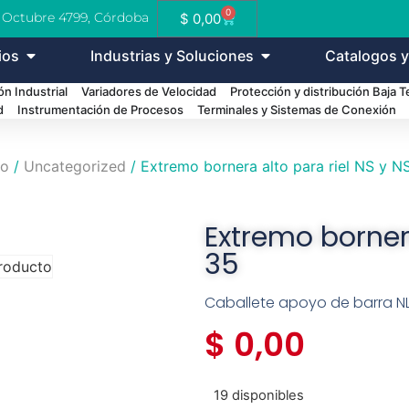
0
e Octubre 4799, Córdoba
$
0,00
ios
Industrias y Soluciones
Catalogos y
n Industrial
Variadores de Velocidad
Protección y distribución Baja 
d
Instrumentación de Procesos
Terminales y Sistemas de Conexión
io
/
Uncategorized
/ Extremo bornera alto para riel NS y N
Extremo bornera
35
Caballete apoyo de barra N
$
0,00
19 disponibles