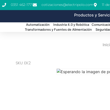
0351 462-1771
cotizaciones@electripolo.com
11 d
Productos y Servic
Automatización
Industria 4.0 y Robótica
Comunicació
Transformadores y Fuentes de Alimentación
Segurida
Inic
SKU: EK2