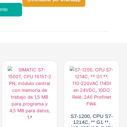
rito
S7-1200, CPU S7-
1214C, ** G1 **,