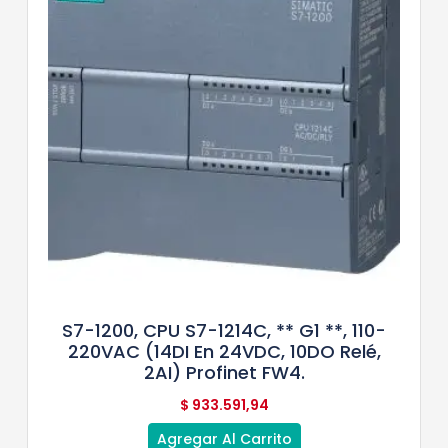
S7-1200, CPU S7-1214C, ** G1 **, 110-
220VAC (14DI En 24VDC, 10DO Relé,
2AI) Profinet FW4.
$
933.591,94
Agregar Al Carrito