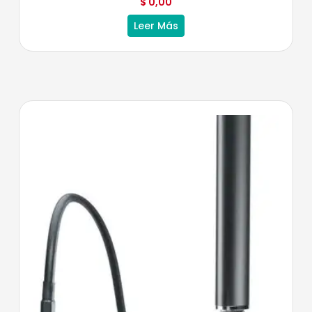
$
0,00
Leer Más