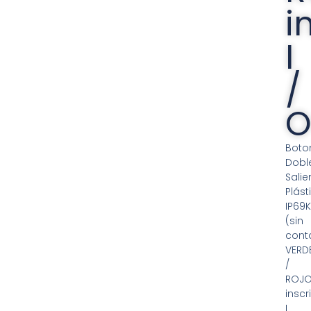
i
I
/
Boto
Dobl
Salie
Plást
IP69
(sin
cont
VERD
/
ROJO
inscr
I