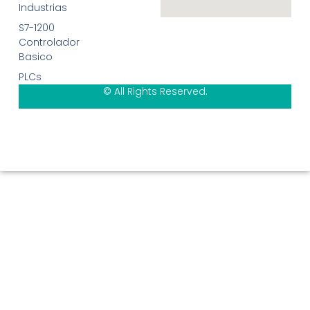
Industrias
S7-1200
Controlador
Basico
PLCs
© All Rights Reserved.