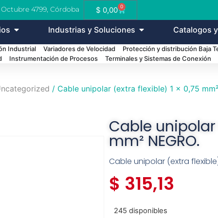
0
e Octubre 4799, Córdoba
$
0,00
ios
Industrias y Soluciones
Catalogos y
n Industrial
Variadores de Velocidad
Protección y distribución Baja 
d
Instrumentación de Procesos
Terminales y Sistemas de Conexión
ncategorized
/ Cable unipolar (extra flexible) 1 x 0,75 m
Cable unipolar (
mm² NEGRO.
Cable unipolar (extra flexibl
$
315,13
245 disponibles