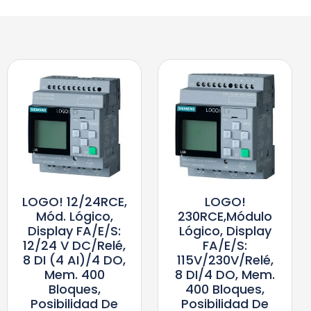
LOGO! 12/24RCE,
LOGO!
Mód. Lógico,
230RCE,módulo
Display FA/E/S:
Lógico, Display
12/24 V DC/relé,
FA/E/S:
8 DI (4 AI)/4 DO,
115V/230V/relé,
Mem. 400
8 DI/4 DO, Mem.
Bloques,
400 Bloques,
Posibilidad De
Posibilidad De