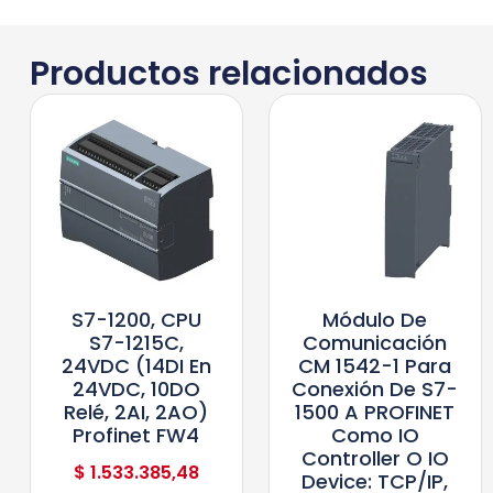
Productos relacionados
S7-1200, CPU
Módulo De
S7-1215C,
Comunicación
24VDC (14DI En
CM 1542-1 Para
24VDC, 10DO
Conexión De S7-
Relé, 2AI, 2AO)
1500 A PROFINET
Profinet FW4
Como IO
Controller O IO
$
1.533.385,48
Device: TCP/IP,