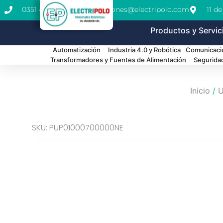
0351 462-1771
cotizaciones@electripolo.com
11 d
Productos y Servic
Automatización
Industria 4.0 y Robótica
Comunicació
Transformadores y Fuentes de Alimentación
Segurida
Inicio
/
U
SKU: PUP01000700000NE