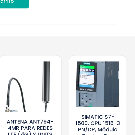
arrito
SIMATIC S7-
ANTENA ANT794-
1500, CPU 1516-3
4MR PARA REDES
PN/DP, Módulo
LTE (4G) Y UMTS