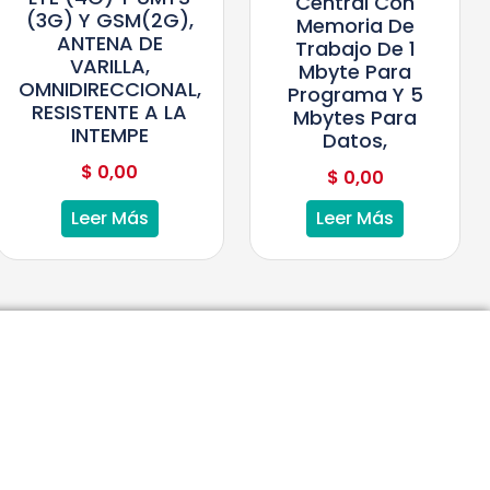
Central Con
(3G) Y GSM(2G),
Memoria De
ANTENA DE
Trabajo De 1
VARILLA,
Mbyte Para
OMNIDIRECCIONAL,
Programa Y 5
RESISTENTE A LA
Mbytes Para
INTEMPE
Datos,
$
0,00
$
0,00
Leer Más
Leer Más