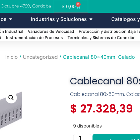
0
e Octubre 4799, Córdoba
$
0,00
ios
Industrias y Soluciones
Catalogos y
n Industrial
Variadores de Velocidad
Protección y distribución Baja 
d
Instrumentación de Procesos
Terminales y Sistemas de Conexión
Inicio
/
Uncategorized
/ Cablecanal 80x40mm. Calado
Cablecanal 8
Cablecanal 80x60mm. Cala
$
27.328,39
9 disponibles