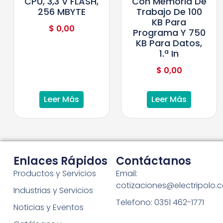
CPU, 3,3 V FLASH,
Con Memoria De
256 MBYTE
Trabajo De 100
KB Para
$
0,00
Programa Y 750
KB Para Datos,
1.ª In
$
0,00
Leer Más
Leer Más
Enlaces Rápidos
Contáctanos
Productos y Servicios
Email:
cotizaciones@electripolo.
Industrias y Servicios
Telefono: 0351 462-1771
Noticias y Eventos