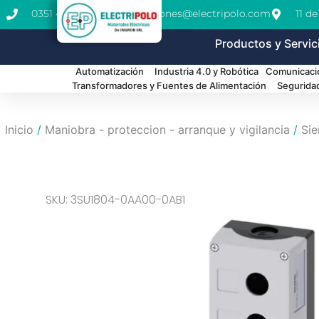
0351 462-1771
cotizaciones@electripolo.com
11 d
Productos y Servic
Automatización
Industria 4.0 y Robótica
Comunicació
Transformadores y Fuentes de Alimentación
Segurida
Inicio
/
Maniobra - proteccion - arranque y vigilancia
/
Si
SKU: 3SU1804-0AA00-0AB1