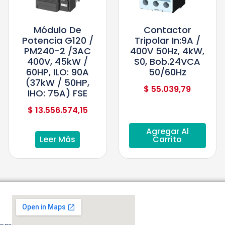
Módulo De
Contactor
Potencia G120 /
Tripolar In:9A /
PM240-2 /3AC
400V 50Hz, 4kW,
400V, 45kW /
S0, Bob.24VCA
60HP, ILO: 90A
50/60Hz
(37kW / 50HP,
$
55.039,79
IHO: 75A) FSE
$
13.556.574,15
Agregar Al
Leer Más
Carrito