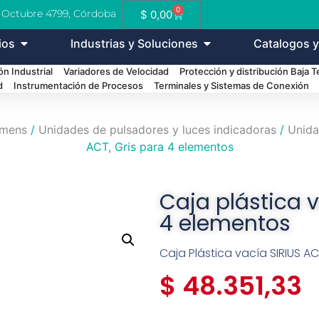
0
e Octubre 4799, Córdoba
$
0,00
ios
Industrias y Soluciones
Catalogos y
n Industrial
Variadores de Velocidad
Protección y distribución Baja 
d
Instrumentación de Procesos
Terminales y Sistemas de Conexión
emens
/
Unidades de pulsadores y luces indicadoras
/
Unida
ACT, Gris para 4 elementos
Caja plástica v
4 elementos
Caja Plástica vacía SIRIUS A
$
48.351,33