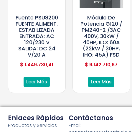
Fuente PSU8200
Módulo De
FUENTE ALIMENT.
Potencia G120 /
ESTABILIZADA
PM240-2 /3AC
ENTRADA: AC
400V, 30kW /
120/230 V
40HP, ILO: 60A
SALIDA: DC 24
(22kW / 30HP,
V/20 A
IHO: 45A) FSD
$
1.449.730,41
$
9.142.710,67
Leer Más
Leer Más
Enlaces Rápidos
Contáctanos
Productos y Servicios
Email: