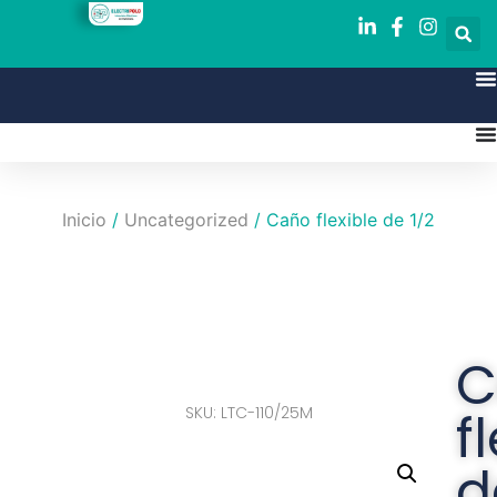
Inicio
/
Uncategorized
/ Caño flexible de 1/2
C
SKU: LTC-110/25M
f
d