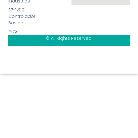
Industrias
S7-1200
Controlador
Basico
PLCs
© All Rights Reserved.