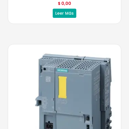
$
0,00
Leer Más