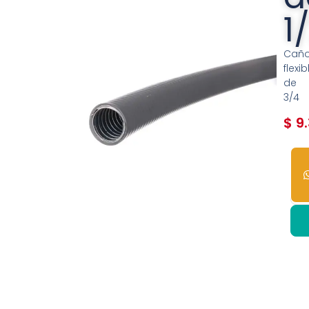
1
Cañ
flexib
de
3/4
$
9.
42
dis