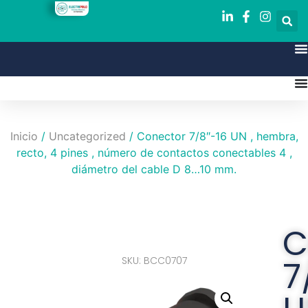
Inicio
/
Uncategorized
/ Conector 7/8″-16 UN , hembra,
recto, 4 pines , número de contactos conectables 4 ,
diámetro del cable D 8…10 mm.
C
SKU: BCC0707
7