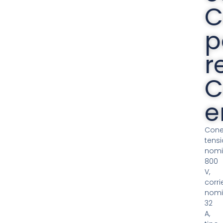
C
p
r
C
e
Cone
tens
nomi
800
V,
corri
nomi
32
A,