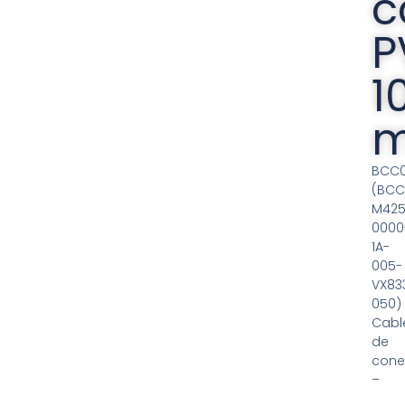
c
P
1
m
BCC
(BC
M425
0000
1A-
005-
VX83
050)
Cabl
de
cone
–