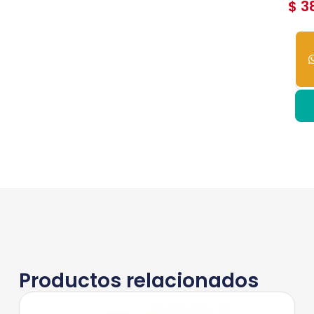
$
38
2
dis
Productos relacionados