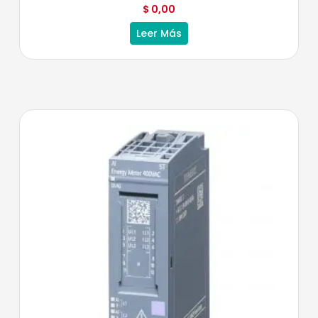
$
0,00
Leer Más