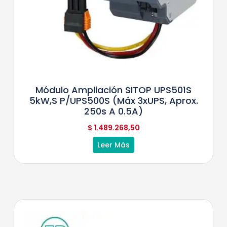
Módulo Ampliación SITOP UPS501S
5kW,s P/UPS500S (máx 3xUPS, Aprox.
250s A 0.5A)
$
1.489.268,50
Leer Más