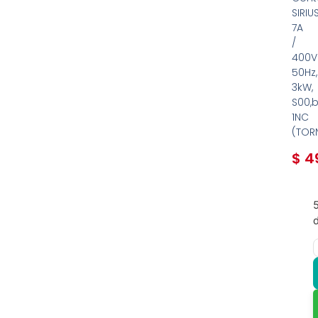
SIRIU
7A
/
400V
50Hz,
3kW,
S00,
1NC
(TOR
$
49