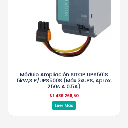
Módulo Ampliación SITOP UPS501S
5kW,s P/UPS500S (máx 3xUPS, Aprox.
250s A 0.5A)
$
1.489.268,50
Leer Más