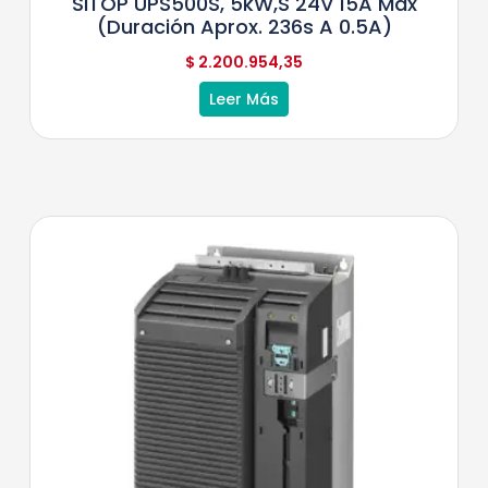
SITOP UPS500S, 5kW,s 24V 15A Max
(duración Aprox. 236s A 0.5A)
$
2.200.954,35
Leer Más