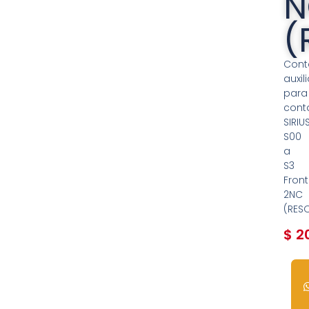
N
(
Cont
auxil
para
cont
SIRIU
S00
a
S3
Front
2NC
(RES
$
20
5
dis