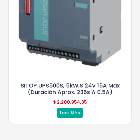
SITOP UPS500S, 5kW,s 24V 15A Max
(duración Aprox. 236s A 0.5A)
$
2.200.954,35
Leer Más