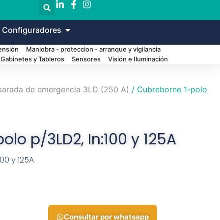
 Configuradores
Tensión
Maniobra - proteccion - arranque y vigilancia
Gabinetes y Tableros
Sensores
Visión e Iluminación
e parada de emergencia 3LD (250 A)
/ Cubreborne 1-polo
olo p/3LD2, In:100 y 125A
00 y 125A
Consultar por whatsapp