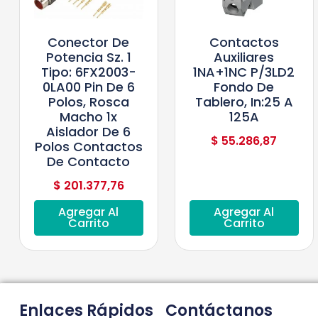
Conector De
Contactos
Potencia Sz. 1
Auxiliares
Tipo: 6FX2003-
1NA+1NC P/3LD2
0LA00 Pin De 6
Fondo De
Polos, Rosca
Tablero, In:25 A
Macho 1x
125A
Aislador De 6
$
55.286,87
Polos Contactos
De Contacto
$
201.377,76
Agregar Al
Agregar Al
Carrito
Carrito
Enlaces Rápidos
Contáctanos