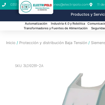
0351 462-1771
cotizaciones@electripolo.com
11 d
Productos y Servic
Automatización
Industria 4.0 y Robótica
Comunicació
Transformadores y Fuentes de Alimentación
Segurida
Inicio
/
Protección y distribución Baja Tensión
/
Siemen
SKU: 3LD9281-2A