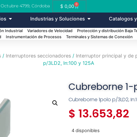
0
e Octubre 4799, Córdoba
$
0,00
ios
Industrias y Soluciones
Catalogos y
n Industrial
Variadores de Velocidad
Protección y distribución Baja 
d
Instrumentación de Procesos
Terminales y Sistemas de Conexión
s
/
Interruptores seccionadores
/
Interruptor principal y d
p/3LD2, In:100 y 125A
Cubreborne 1-p
Cubreborne 1polo p/3LD2, In:1
$
13.653,82
4 disponibles