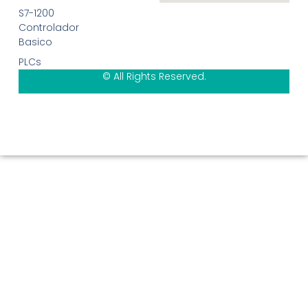
S7-1200
Controlador
Basico
PLCs
© All Rights Reserved.