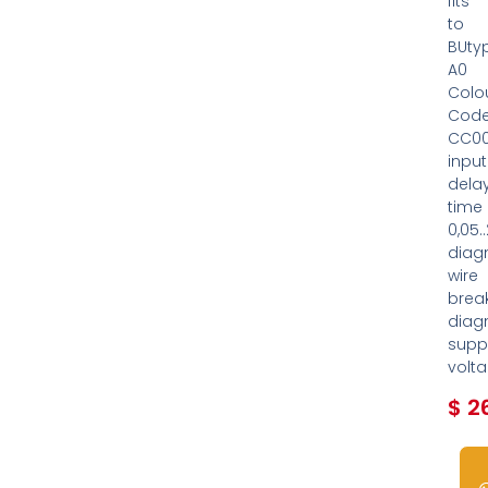
fits
to
BUty
A0
Colo
Cod
CC00
input
dela
time
0,05.
diag
wire
break
diag
supp
volt
$
26
12
dis