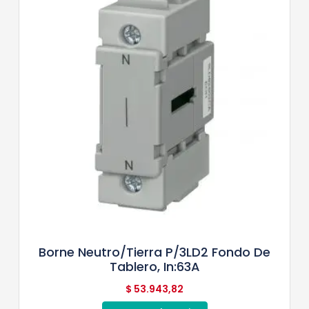
Borne Neutro/tierra P/3LD2 Fondo De
Tablero, In:63A
$
53.943,82