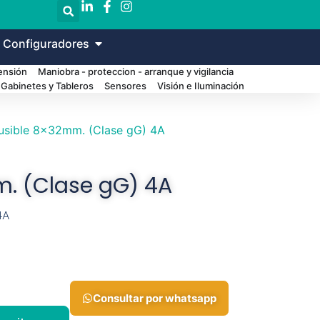
 Configuradores
Tensión
Maniobra - proteccion - arranque y vigilancia
Gabinetes y Tableros
Sensores
Visión e Iluminación
usible 8x32mm. (Clase gG) 4A
m. (Clase gG) 4A
4A
Consultar por whatsapp