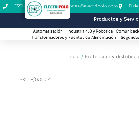
0351 462-1771
cotizaciones@electripolo.com
11 d
Productos y Servic
Automatización
Industria 4.0 y Robótica
Comunicació
Transformadores y Fuentes de Alimentación
Segurida
Inicio
/
Protección y distribuc
SKU: F/831-04