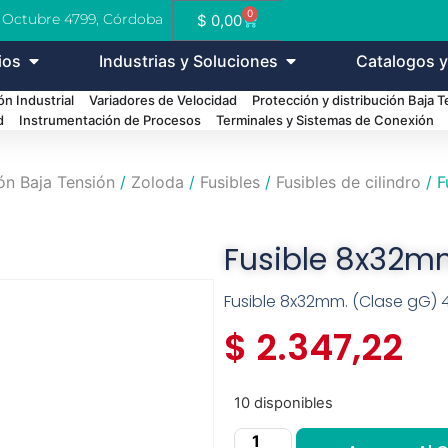
0
e Octubre 4799, Córdoba
$
0,00
ios
Industrias y Soluciones
Catalogos y
n Industrial
Variadores de Velocidad
Protección y distribución Baja 
d
Instrumentación de Procesos
Terminales y Sistemas de Conexión
ión Baja Tensión
/
Zoloda
/
Fusibles
/
Fusibles de cilindro
/ F
Fusible 8x32m
Fusible 8x32mm. (Clase gG) 
$
2.347,22
10 disponibles