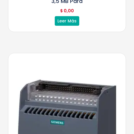
3,5 MB Para
$
0,00
Leer Más