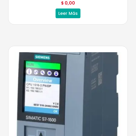
$
0,00
Leer Más