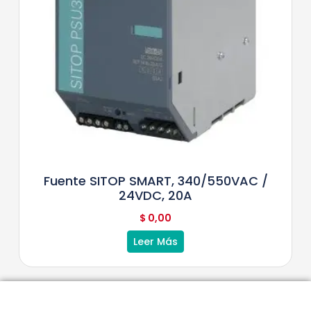
Fuente SITOP SMART, 340/550VAC /
24VDC, 20A
$
0,00
Leer Más