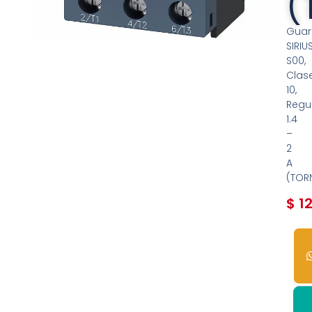
(
Guar
SIRIUS
S00,
Clas
10,
Regu
1.4
–
2
A
(TOR
$
12
5
dis