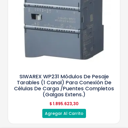
SIWAREX WP231 Módulos De Pesaje
Tarables (1 Canal) Para Conexión De
Células De Carga /puentes Completos
(galgas Extens.)
$
1.895.623,30
Agregar Al Carrito