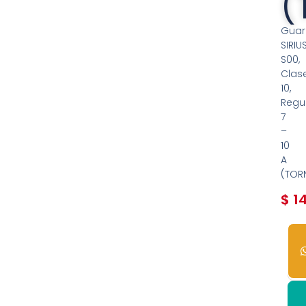
(
Guar
SIRIUS
S00,
Clas
10,
Regu
7
–
10
A
(TOR
$
14
4
dis