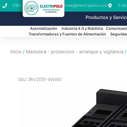
0351 462-1771
cotizaciones@electripolo.com
11 d
Productos y Servic
Automatización
Industria 4.0 y Robótica
Comunicació
Transformadores y Fuentes de Alimentación
Segurida
Inicio
/
Maniobra - proteccion - arranque y vigilancia
SKU: 3RV2031-4WA10