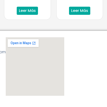
Leer Más
Leer Más
com