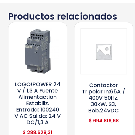
Productos relacionados
LOGO!POWER 24
Contactor
V / 1,3 A Fuente
Tripolar In:65A /
Alimentaction
400V 50Hz,
Estabiliz.
30kW, S3,
Entrada: 100240
Bob.24VDC
V AC Salida: 24 V
$
694.816,68
DC/1,3 A
$
288.628,31