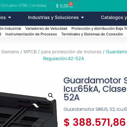
0
e Octubre 4799, Córdoba
$
0,00
ios
Industrias y Soluciones
Catalogos y
n Industrial
Variadores de Velocidad
Protección y distribución Baja 
d
Instrumentación de Procesos
Terminales y Sistemas de Conexión
/
Siemens
/
MPCB
/
para protección de motores
/ Guardamot
Regulación:42-52A
Guardamotor SI
Icu:65kA, Clase
52A
Guardamotor SIRIUS, S2, Icu:6
$
388.571,86