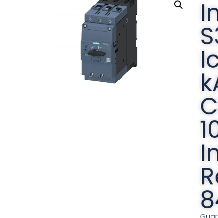
I
S
I
k
C
10
I
R
8
Guar