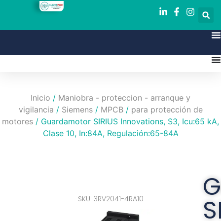
Inicio
/
Maniobra - proteccion - arranque y
vigilancia
/
Siemens
/
MPCB
/
para protección de
motores
/ Guardamotor SIRIUS Innovations, S3, Icu:65 kA,
Clase 10, In:84A, Regulación:65-84A
G
SKU: 3RV2041-4RA10
S