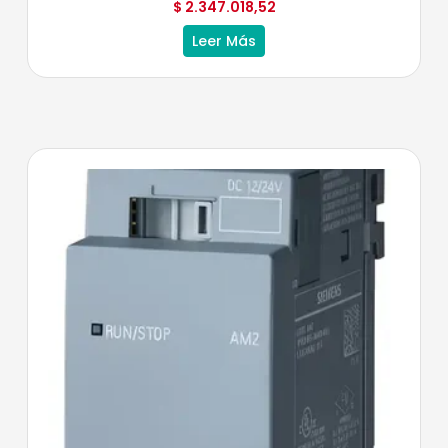
$
2.347.018,52
Leer Más