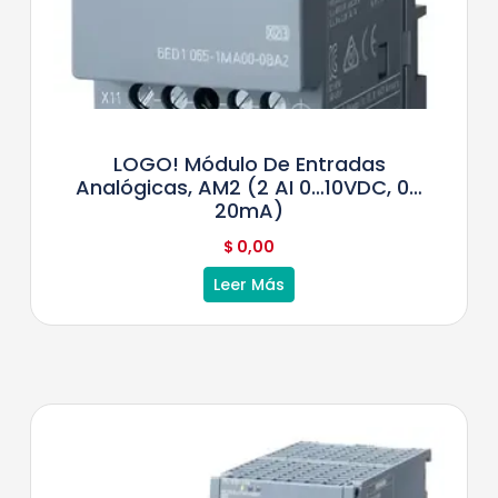
LOGO! Módulo De Entradas
Analógicas, AM2 (2 AI 0…10VDC, 0…
20mA)
$
0,00
Leer Más