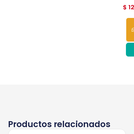
$
12
5
dis
Productos relacionados