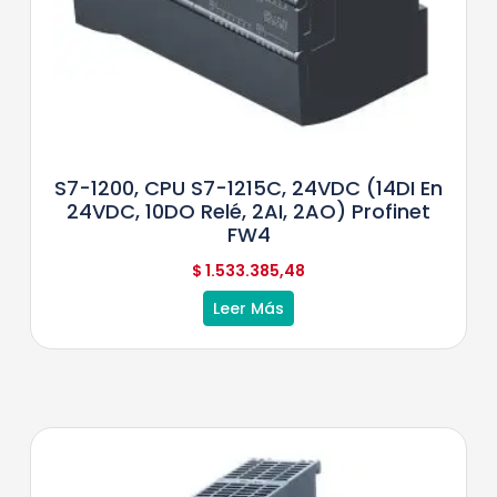
S7-1200, CPU S7-1215C, 24VDC (14DI En
24VDC, 10DO Relé, 2AI, 2AO) Profinet
FW4
$
1.533.385,48
Leer Más