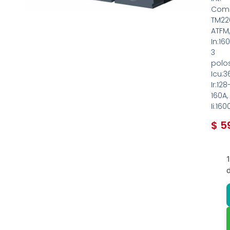
Comp
TM22
ATFM
In:160
3
polos
Icu:3
Ir:128
160A,
Ii:160
$
59