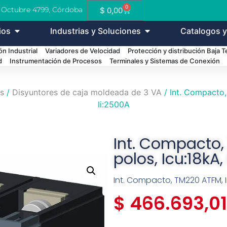
0
e Octubre 4799, Córdoba
$
0,00
ios
Industrias y Soluciones
Catalogos y
n Industrial
Variadores de Velocidad
Protección y distribución Baja 
d
Instrumentación de Procesos
Terminales y Sistemas de Conexión
s
/
Disyuntores de caja moldeada de 3 VA
/ Int. Compacto,
Ii:2500A
Int. Compacto,
polos, Icu:18kA,
Int. Compacto, TM220 ATFM, In:
$
466.693,01