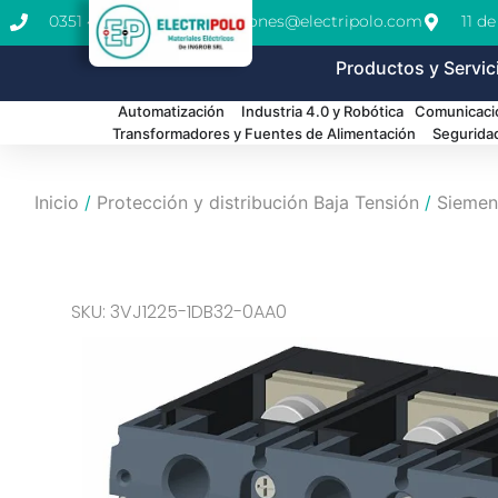
0351 462-1771
cotizaciones@electripolo.com
11 d
Productos y Servic
Automatización
Industria 4.0 y Robótica
Comunicació
Transformadores y Fuentes de Alimentación
Segurida
Inicio
/
Protección y distribución Baja Tensión
/
Siemen
SKU: 3VJ1225-1DB32-0AA0