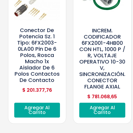
Conector De
INCREM.
Potencia Sz. 1
CODIFICADOR
Tipo: 6FX2003-
6FX2001-4HB00
0LA00 Pin De 6
CON HTL, 1000 P /
Polos, Rosca
R, VOLTAJE
Macho 1x
OPERATIVO 10-30
Aislador De 6
V,
Polos Contactos
SINCRONIZACIÓN.
De Contacto
CONECTOR
FLANGE AXIAL
$
201.377,76
$
781.068,65
Agregar Al
Agregar Al
Carrito
Carrito