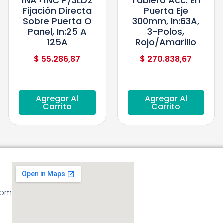
1NA+1NC P/3LD2
Tablero Acc. En
Fijación Directa
Puerta Eje
Sobre Puerta O
300mm, In:63A,
Panel, In:25 A
3-Polos,
125A
Rojo/Amarillo
$
55.286,87
$
270.838,67
Agregar Al
Agregar Al
Carrito
Carrito
com