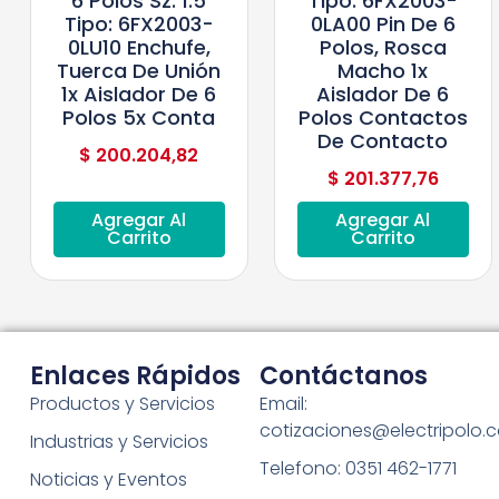
6 Polos Sz. 1.5
Tipo: 6FX2003-
Tipo: 6FX2003-
0LA00 Pin De 6
0LU10 Enchufe,
Polos, Rosca
Tuerca De Unión
Macho 1x
1x Aislador De 6
Aislador De 6
Polos 5x Conta
Polos Contactos
De Contacto
$
200.204,82
$
201.377,76
Agregar Al
Agregar Al
Carrito
Carrito
Enlaces Rápidos
Contáctanos
Productos y Servicios
Email:
cotizaciones@electripolo.
Industrias y Servicios
Telefono: 0351 462-1771
Noticias y Eventos