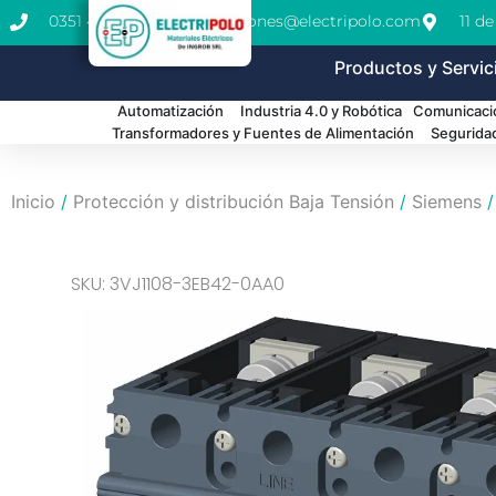
0351 462-1771
cotizaciones@electripolo.com
11 d
Productos y Servic
Automatización
Industria 4.0 y Robótica
Comunicació
Transformadores y Fuentes de Alimentación
Segurida
Inicio
/
Protección y distribución Baja Tensión
/
Siemens
SKU: 3VJ1108-3EB42-0AA0