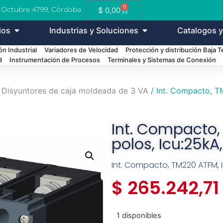
0
e Octubre 4799, Córdoba
$
0,00
ios
Industrias y Soluciones
Catalogos y
n Industrial
Variadores de Velocidad
Protección y distribución Baja 
d
Instrumentación de Procesos
Terminales y Sistemas de Conexión
/
Disyuntores de caja moldeada de 3 VA
/ Int. Compacto, TM
Int. Compacto,
polos, Icu:25kA,
Int. Compacto, TM220 ATFM, In:
$
265.242,71
1 disponibles