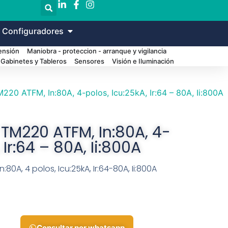
 Configuradores
Tensión
Maniobra - proteccion - arranque y vigilancia
Gabinetes y Tableros
Sensores
Visión e Iluminación
220 ATFM, In:80A, 4-polos, Icu:25kA, Ir:64 – 80A, Ii:800A
 TM220 ATFM, In:80A, 4-
 Ir:64 – 80A, Ii:800A
80A, 4 polos, Icu:25kA, Ir:64-80A, Ii:800A
Consultar por whatsapp