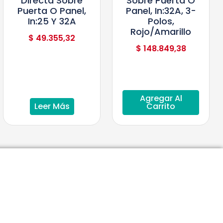
Directa Sobre
Sobre Puerta O
Puerta O Panel,
Panel, In:32A, 3-
In:25 Y 32A
Polos,
Rojo/Amarillo
$
49.355,32
$
148.849,38
Agregar Al
Leer Más
Carrito