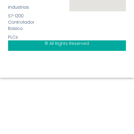
Industrias
S7-1200
Controlador
Basico
PLCs
© All Rights Reserved.