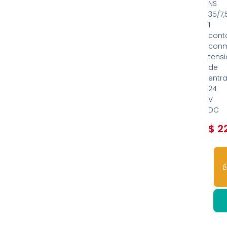
NS
35/7,5
1
cont
conm
tens
de
entr
24
V
DC
$
22
10
dis