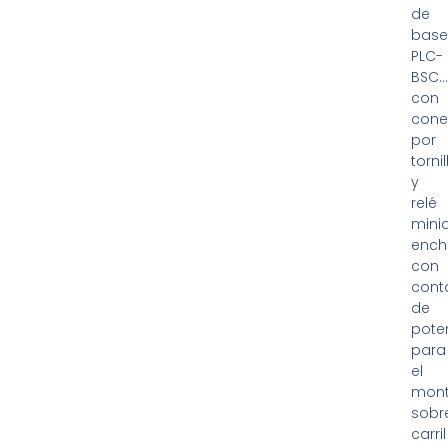
de
bas
PLC-
BSC…
con
cone
por
tornil
y
relé
mini
ench
con
cont
de
pote
para
el
mont
sobr
carril