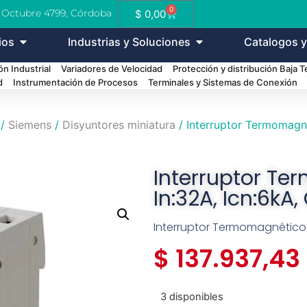
0
e Octubre 4799, Córdoba
$
0,00
ios
Industrias y Soluciones
Catalogos y
n Industrial
Variadores de Velocidad
Protección y distribución Baja 
d
Instrumentación de Procesos
Terminales y Sistemas de Conexión
/
Siemens
/
Disyuntores miniatura
/ Interruptor Termomagnét
Interruptor Te
In:32A, Icn:6kA,
Interruptor Termomagnético (P
$
137.937,43
3 disponibles