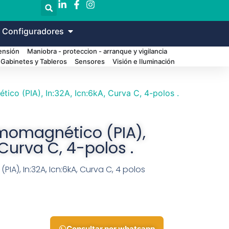
 Configuradores
Tensión
Maniobra - proteccion - arranque y vigilancia
Gabinetes y Tableros
Sensores
Visión e Iluminación
ico (PIA), In:32A, Icn:6kA, Curva C, 4-polos .
rmomagnético (PIA),
 Curva C, 4-polos .
IA), In:32A, Icn:6kA, Curva C, 4 polos
Consultar por whatsapp