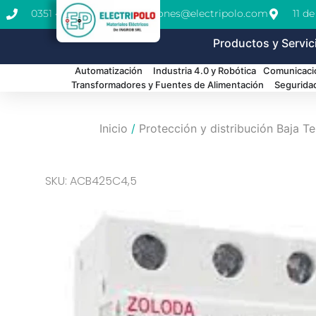
0351 462-1771
cotizaciones@electripolo.com
11 d
Productos y Servic
Automatización
Industria 4.0 y Robótica
Comunicació
Transformadores y Fuentes de Alimentación
Segurida
Inicio
/
Protección y distribución Baja T
SKU: ACB425C4,5