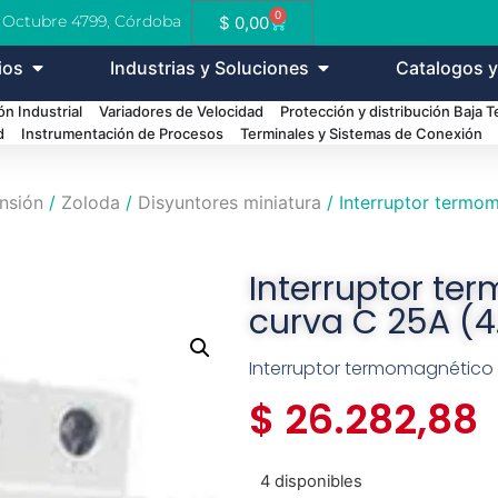
0
e Octubre 4799, Córdoba
$
0,00
ios
Industrias y Soluciones
Catalogos y
n Industrial
Variadores de Velocidad
Protección y distribución Baja 
d
Instrumentación de Procesos
Terminales y Sistemas de Conexión
ensión
/
Zoloda
/
Disyuntores miniatura
/ Interruptor termom
Interruptor te
curva C 25A (4
Interruptor termomagnético 
$
26.282,88
4 disponibles