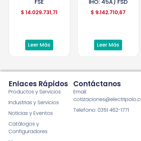
FSE
IHO: 45A) FSD
$
14.029.731,71
$
9.142.710,67
Leer Más
Leer Más
Enlaces Rápidos
Contáctanos
Productos y Servicios
Email:
cotizaciones@electripolo.
Industrias y Servicios
Telefono: 0351 462-1771
Noticias y Eventos
Catálogos y
Configuradores