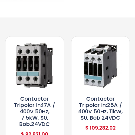
Contactor
Contactor
Tripolar In:17A /
Tripolar In:25A /
400V 50Hz,
400V 50Hz, 11kW,
7.5kW, S0,
S0, Bob.24VDC
Bob.24VDC
$
109.282,02
$
92.821,00