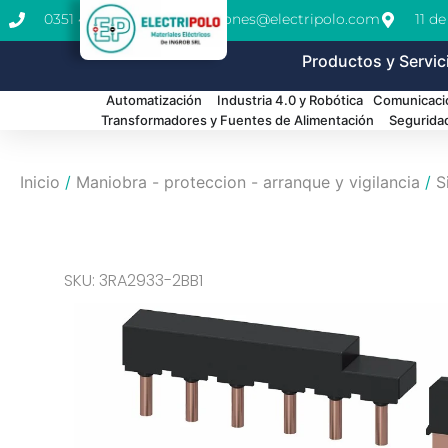
0351 462-1771
cotizaciones@electripolo.com
11 d
Productos y Servic
Automatización
Industria 4.0 y Robótica
Comunicació
Transformadores y Fuentes de Alimentación
Segurida
Inicio
/
Maniobra - proteccion - arranque y vigilancia
/
S
SKU: 3RA2933-2BB1