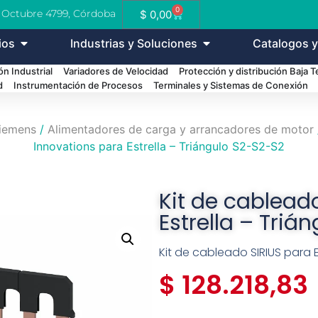
0
e Octubre 4799, Córdoba
$
0,00
ios
Industrias y Soluciones
Catalogos y
n Industrial
Variadores de Velocidad
Protección y distribución Baja 
d
Instrumentación de Procesos
Terminales y Sistemas de Conexión
iemens
/
Alimentadores de carga y arrancadores de motor
Innovations para Estrella – Triángulo S2-S2-S2
Kit de cablead
Estrella – Triá
Kit de cableado SIRIUS para 
$
128.218,83