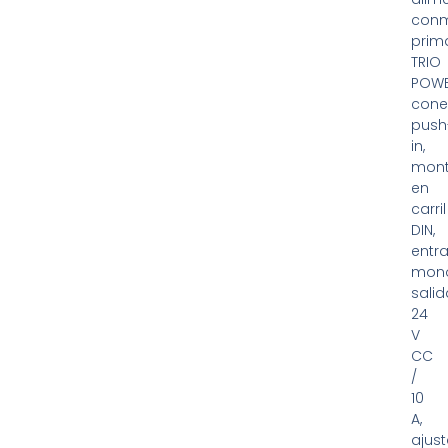
con
prima
TRIO
POWE
cone
push
in,
mont
en
carril
DIN,
entr
mono
salid
24
V
CC
/
10
A,
ajus