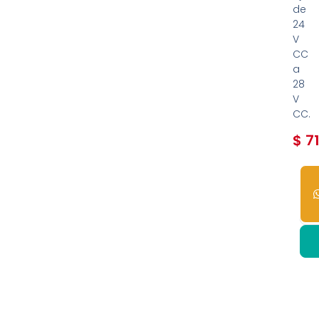
de
24
V
CC
a
28
V
CC.
$
71
2
dis