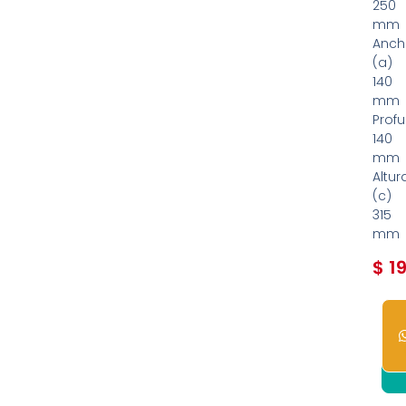
250
mm
Anch
(a)
140
mm
Prof
140
mm
Altur
(c)
315
mm
$
19
1
dis