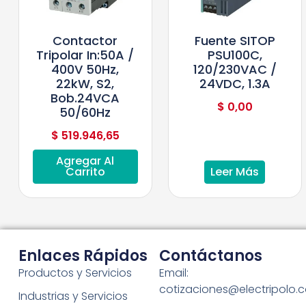
Contactor
Fuente SITOP
Tripolar In:50A /
PSU100C,
400V 50Hz,
120/230VAC /
22kW, S2,
24VDC, 1.3A
Bob.24VCA
$
0,00
50/60Hz
$
519.946,65
Agregar Al
Carrito
Leer Más
Enlaces Rápidos
Contáctanos
Productos y Servicios
Email:
cotizaciones@electripolo.
Industrias y Servicios