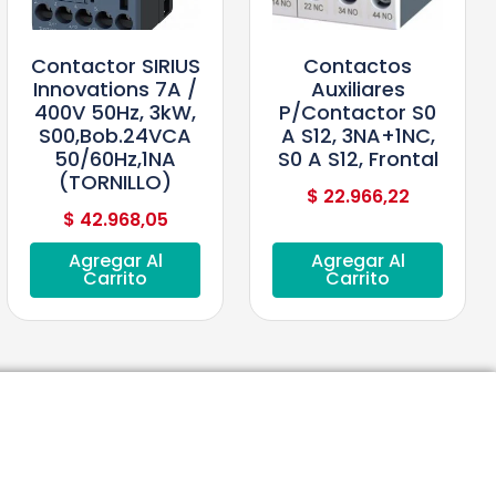
Contactor SIRIUS
Contactos
Innovations 7A /
Auxiliares
400V 50Hz, 3kW,
P/contactor S0
S00,bob.24VCA
A S12, 3NA+1NC,
50/60Hz,1NA
S0 A S12, Frontal
(TORNILLO)
$
22.966,22
$
42.968,05
Agregar Al
Agregar Al
Carrito
Carrito