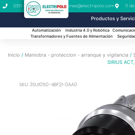
0351 462-1771
cotizaciones@electripolo.com
11 d
Productos y Servic
Automatización
Industria 4.0 y Robótica
Comunicació
Transformadores y Fuentes de Alimentación
Segurida
Inicio
/
Maniobra - proteccion - arranque y vigilancia
/
SIRIUS ACT, 
SKU: 3SU1050-4BF21-0AA0