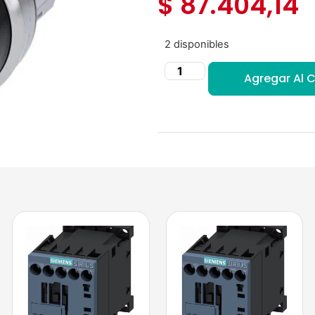
$
87.404,14
2 disponibles
Agregar Al C