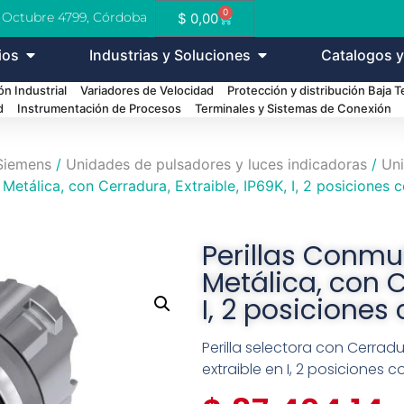
0
e Octubre 4799, Córdoba
$
0,00
ios
Industrias y Soluciones
Catalogos y
n Industrial
Variadores de Velocidad
Protección y distribución Baja 
d
Instrumentación de Procesos
Terminales y Sistemas de Conexión
Siemens
/
Unidades de pulsadores y luces indicadoras
/
Uni
Metálica, con Cerradura, Extraible, IP69K, I, 2 posiciones 
Perillas Conmu
Metálica, con C
I, 2 posiciones
Perilla selectora con Cerradu
extraible en I, 2 posiciones 