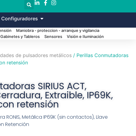
 Configuradores
Tensión
Maniobra - proteccion - arranque y vigilancia
Gabinetes y Tableros
Sensores
Visión e Iluminación
dades de pulsadores metálicos
/ Perillas Conmutadoras
con retensión
tadoras SIRIUS ACT,
erradura, Extraible, IP69K,
 con retensión
ra RONIS, Metálica IP69K (sin contactos), Llave
con Retención