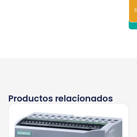
1
dis
Productos relacionados