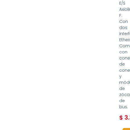
E/S
Axiol
F.
Con
dos
inter
Ether
Comp
con
cone
de
cone
y
mód
de
zóca
de
bus.
$
3.