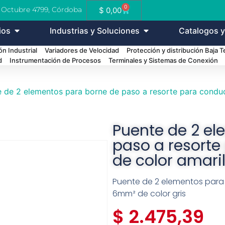
0
e Octubre 4799, Córdoba
$
0,00
ios
Industrias y Soluciones
Catalogos y
n Industrial
Variadores de Velocidad
Protección y distribución Baja 
d
Instrumentación de Procesos
Terminales y Sistemas de Conexión
 de 2 elementos para borne de paso a resorte para condu
Puente de 2 el
paso a resort
de color amaril
Puente de 2 elementos para
6mm² de color gris
$
2.475,39