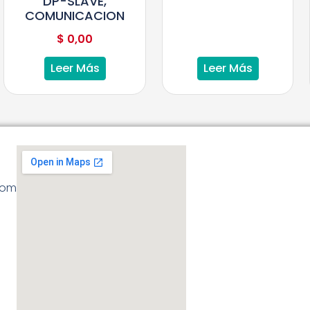
DP-SLAVE,
COMUNICACION
$
0,00
Leer Más
Leer Más
com