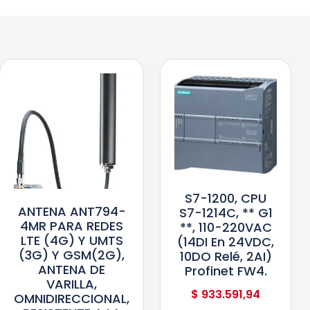
S7-1200, CPU
ANTENA ANT794-
S7-1214C, ** G1
4MR PARA REDES
**, 110-220VAC
LTE (4G) Y UMTS
(14DI En 24VDC,
(3G) Y GSM(2G),
10DO Relé, 2AI)
ANTENA DE
Profinet FW4.
VARILLA,
$
933.591,94
OMNIDIRECCIONAL,