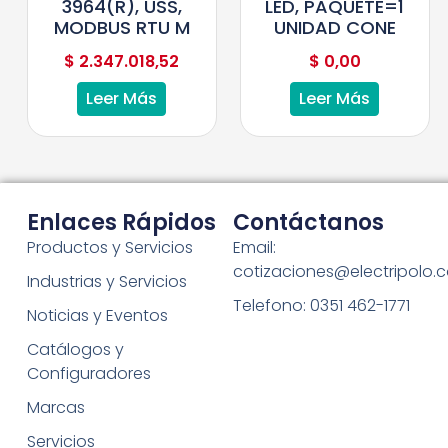
3964(R), USS,
LED, PAQUETE=1
MODBUS RTU M
UNIDAD CONE
$
2.347.018,52
$
0,00
Leer Más
Leer Más
Enlaces Rápidos
Contáctanos
Productos y Servicios
Email:
cotizaciones@electripolo.
Industrias y Servicios
Telefono: 0351 462-1771
Noticias y Eventos
Catálogos y
Configuradores
Marcas
Servicios