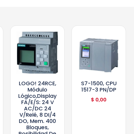
LOGO! 24RCE,
S7-1500, CPU
Módulo
1517-3 PN/DP
Lógico,display
$
0,00
FA/E/S: 24 V
AC/DC 24
V/relé, 8 DI/4
DO, Mem. 400
Bloques,
Posibilidad De