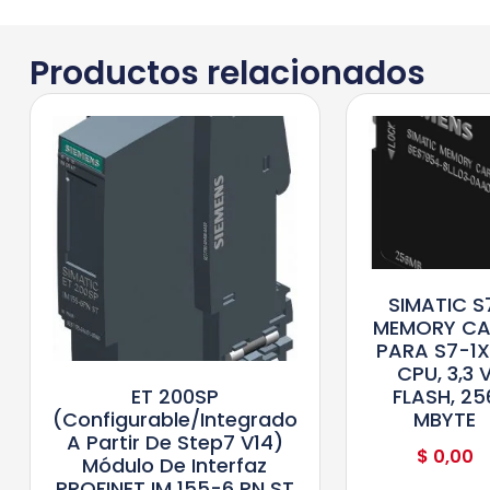
Productos relacionados
SIMATIC S
MEMORY C
PARA S7-1
CPU, 3,3 
FLASH, 25
ET 200SP
MBYTE
(configurable/integrado
A Partir De Step7 V14)
$
0,00
Módulo De Interfaz
PROFINET IM 155-6 PN ST