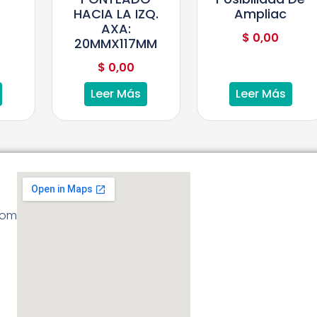
HACIA LA IZQ.
Ampliac
AXA:
$
0,00
20MMX117MM
$
0,00
Leer Más
Leer Más
com