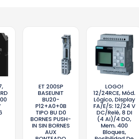
7,
ET 200SP
LOGO!
ARD
BASEUNIT
12/24RCE, Mód.
X00
BU20-
Lógico, Display
V
P12+A0+0B
FA/E/S: 12/24 V
6
TIPO BU D0
DC/relé, 8 DI
BORNES PUSH-
(4 AI)/4 DO,
IN SIN BORNES
Mem. 400
AUX
Bloques,
PONTEADO
Posibilidad De