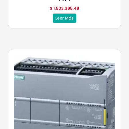
$
1.533.385,48
Leer Más