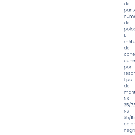
de
panta
núm
de
polos
1,
mét
de
cone
cone
por
resor
tipo
de
mont
NS
35/7,5
NS
35/15
color
negr