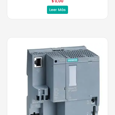
$
0,00
Leer Más