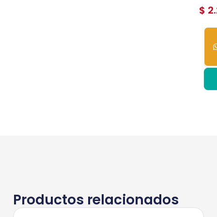
$
2.
14
dis
Productos relacionados