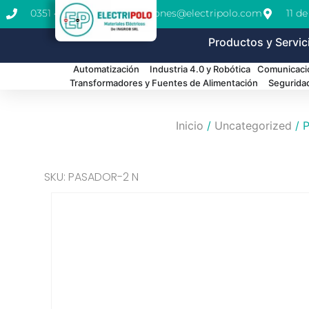
0351 462-1771
cotizaciones@electripolo.com
11 d
Productos y Servic
Automatización
Industria 4.0 y Robótica
Comunicació
Transformadores y Fuentes de Alimentación
Segurida
Inicio
/
Uncategorized
/ 
SKU: PASADOR-2 N