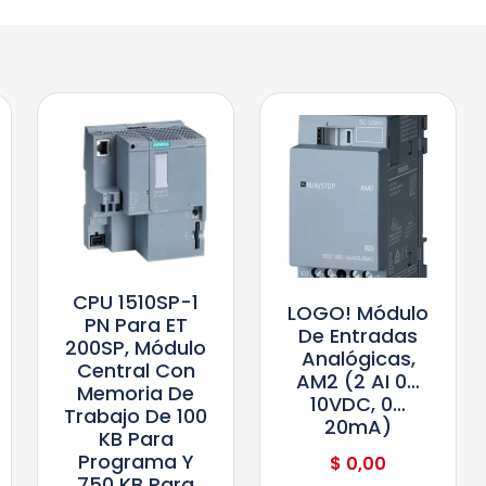
CPU 1510SP-1
LOGO! Módulo
PN Para ET
De Entradas
200SP, Módulo
Analógicas,
Central Con
AM2 (2 AI 0…
Memoria De
10VDC, 0…
Trabajo De 100
20mA)
KB Para
Programa Y
$
0,00
750 KB Para