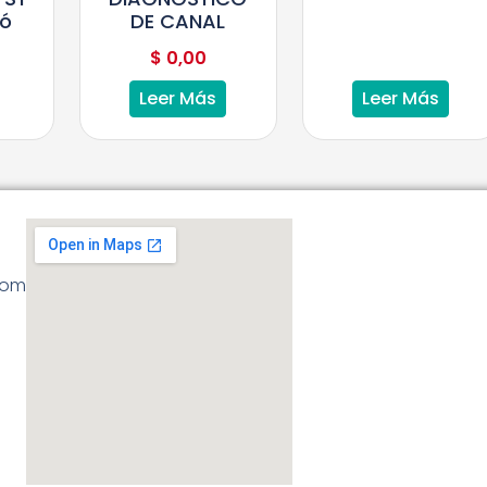
DE CANAL
Mó
$
0,00
Leer Más
Leer Más
com