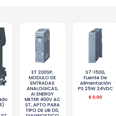
ET 200SP,
S7-1500,
MODULO DE
Fuente De
ENTRADAS
Alimentación
ANALOGICAS,
PS 25W 24VDC
AI ENERGY
$
0,00
METER 400V AC
ado
ST, APTO PARA
4)
TIPO DE UB D0,
z
DIAGNOSTICO
 ST