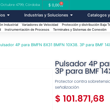
0
e Octubre 4799, Córdoba
$
0,00
ios
Industrias y Soluciones
Catalogos y
n Industrial
Variadores de Velocidad
Protección y distribución Baja 
d
Instrumentación de Procesos
Terminales y Sistemas de Conexión
Pulsador 4P para BMFN 8X31 BMFN 10X38. 3P para BMF 14
Pulsador 4P pa
3P para BMF 14
Protector contra sobretensio
señalización
$
101.871,68