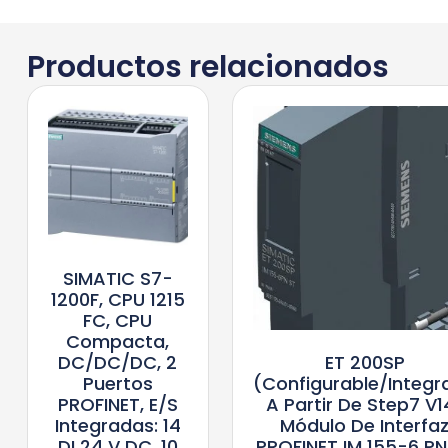
Productos relacionados
SIMATIC S7-
1200F, CPU 1215
FC, CPU
Compacta,
DC/DC/DC, 2
ET 200SP
Puertos
(configurable/integr
PROFINET, E/S
A Partir De Step7 V1
Integradas: 14
Módulo De Interfa
DI 24 V DC, 10
PROFINET IM 155-6 PN