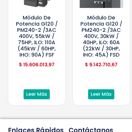
Módulo De
Módulo De
Potencia G120 /
Potencia G120 /
PM240-2 /3AC
PM240-2 /3AC
400V, 55kW /
400V, 30kW /
75HP, ILO: 110A
40HP, ILO: 60A
(45kW / 60HP,
(22kW / 30HP,
IHO: 90A) FSF
IHO: 45A) FSD
$
15.606.013,97
$
9.142.710,67
Leer Más
Leer Más
Enlaces Rápidos
Contáctanos