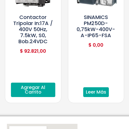
Contactor
SINAMICS
Tripolar In:17A /
PM250D-
400V 50Hz,
0,75kW-400V-
7.5kW, S0,
A-IP65-FSA
Bob.24VDC
$
0,00
$
92.821,00
Agregar Al
Carrito
Leer Más