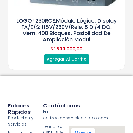
LOGO! 230RCE,módulo Lógico, Display
FA/E/S: 115V/230V/relé, 8 DI/4 DO,
Mem. 400 Bloques, Posibilidad De
Ampliación Modul
$
1.500.000,00
Agregar Al Carrito
Enlaces
Contáctanos
Rápidos
Email:
Productos y
cotizaciones@electripolo.com
Servicios
Telefono:
Industrias y
0351 462-